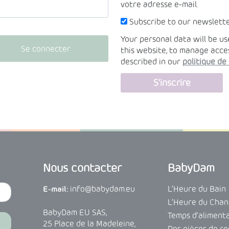
votre adresse e-mail.
Subscribe to our newslett
Your personal data will be u
Se connecter
this website, to manage acce
described in our
politique de 
S’inscrire
Nous contacter
BabyDam
info@babydam.eu
L’Heure du Bain
E-mail:
L’Heure du Cha
BabyDam EU SAS,
Temps d’aliment
25 Place de la Madeleine,
Des pièces de r