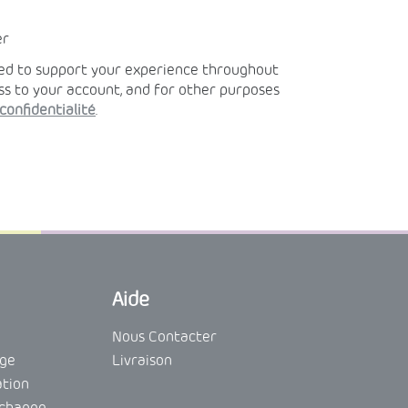
er
sed to support your experience throughout
ss to your account, and for other purposes
confidentialité
.
Aide
Nous Contacter
nge
Livraison
ation
echange