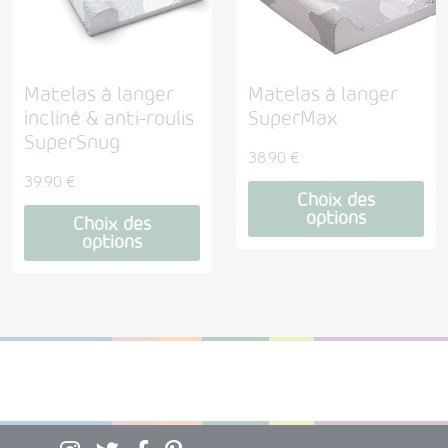
Matelas à langer
Matelas à langer
incliné & anti-roulis
SuperMax
SuperSnug
38.90
€
39.90
€
Choix des
options
Choix des
options
Ce
Ce
produit
produit
a
a
plusieurs
plusieurs
variations.
variations.
Les
Les
options
options
peuvent
peuvent
être