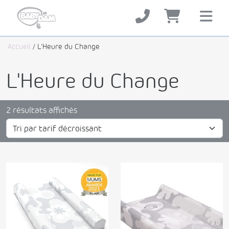
Accueil
/ L'Heure du Change
L'Heure du Change
Trié
2 résultats affichés
par
prix
décroissant