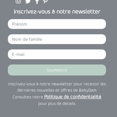
être
choisies
Suivez BabyDam sur Instagram
Suivez BabyDam sur Twitter
Suivez BabyDam sur Facebook
Suivez BabyDam sur Pinterest
choisies
Inscrivez-vous à notre newsletter
sur
sur
la
la
page
page
du
du
produit
produit
Soumettre
Inscrivez-vous à notre newsletter pour recevoir les
dernières nouvelles et offres de BabyDam.
Politique de confidentialité
Consultez notre
pour plus de détails.