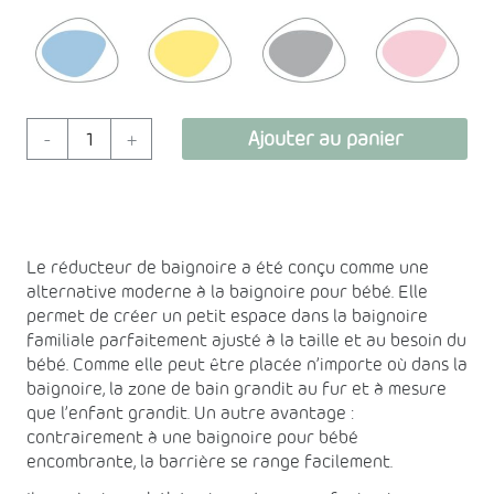
Bleu
Citron
Gris
Rose
quantité
Ajouter au panier
-
+
de
Réducteur
de
Bain
BabyDam
Le réducteur de baignoire a été conçu comme une
-
alternative moderne à la baignoire pour bébé. Elle
pour
permet de créer un petit espace dans la baignoire
familiale parfaitement ajusté à la taille et au besoin du
Bébé
bébé. Comme elle peut être placée n’importe où dans la
baignoire, la zone de bain grandit au fur et à mesure
que l’enfant grandit. Un autre avantage :
contrairement à une baignoire pour bébé
encombrante, la barrière se range facilement.