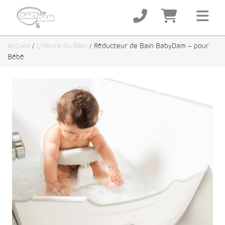
Accueil
/
L'Heure du Bain
/ Réducteur de Bain BabyDam – pour
Bébé